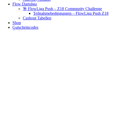
Flow Dartsliga
🎯 FlowLiga Push – Z18 Community Challenge
Teilnahmebedingungen – FlowLiga Push Z18
Cashout Tabellen
Shop
Gutscheincodes
Archiv
Jugendsponsoring
Ranglisten
Hall of Fame
Ewige Tabellen
Warenkorb
BlaBlog
barrel case
Es wurden keine Produkte gefunden, die deiner Auswahl
entsprechen.
Links