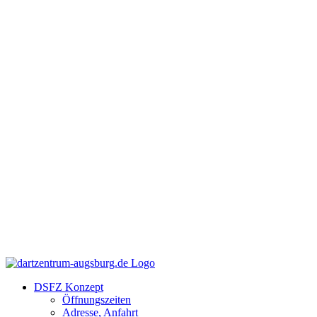
Zum
Facebook
Instagram
YouTube
Inhalt
springen
DSFZ Konzept
Öffnungszeiten
Adresse, Anfahrt