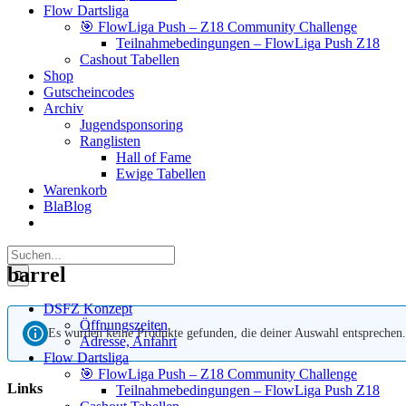
Flow Dartsliga
🎯 FlowLiga Push – Z18 Community Challenge
Teilnahmebedingungen – FlowLiga Push Z18
Cashout Tabellen
Shop
Gutscheincodes
Archiv
Jugendsponsoring
Ranglisten
Hall of Fame
Ewige Tabellen
Warenkorb
BlaBlog
Suche
nach:
barrel
DSFZ Konzept
Öffnungszeiten
Es wurden keine Produkte gefunden, die deiner Auswahl entsprechen.
Adresse, Anfahrt
Flow Dartsliga
🎯 FlowLiga Push – Z18 Community Challenge
Links
Teilnahmebedingungen – FlowLiga Push Z18