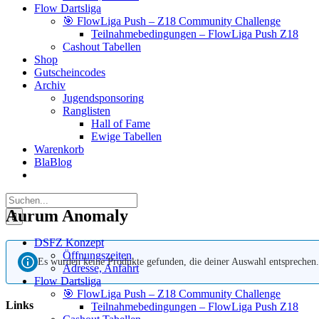
Flow Dartsliga
🎯 FlowLiga Push – Z18 Community Challenge
Teilnahmebedingungen – FlowLiga Push Z18
Cashout Tabellen
Shop
Gutscheincodes
Archiv
Jugendsponsoring
Ranglisten
Hall of Fame
Ewige Tabellen
Warenkorb
BlaBlog
Suche
nach:
Aurum Anomaly
DSFZ Konzept
Öffnungszeiten
Es wurden keine Produkte gefunden, die deiner Auswahl entsprechen.
Adresse, Anfahrt
Flow Dartsliga
🎯 FlowLiga Push – Z18 Community Challenge
Links
Teilnahmebedingungen – FlowLiga Push Z18