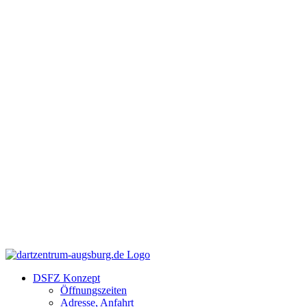
Zum
Facebook
Instagram
YouTube
Inhalt
springen
DSFZ Konzept
Öffnungszeiten
Adresse, Anfahrt