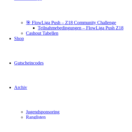
🎯 FlowLiga Push – Z18 Community Challenge
Teilnahmebedingungen – FlowLiga Push Z18
Cashout Tabellen
Shop
Gutscheincodes
Archiv
Jugendsponsoring
Ranglisten
Hall of Fame
Ewige Tabellen