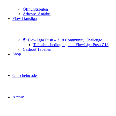
Öffnungszeiten
Adresse, Anfahrt
Flow Dartsliga
🎯 FlowLiga Push – Z18 Community Challenge
Teilnahmebedingungen – FlowLiga Push Z18
Cashout Tabellen
Shop
Gutscheincodes
Archiv