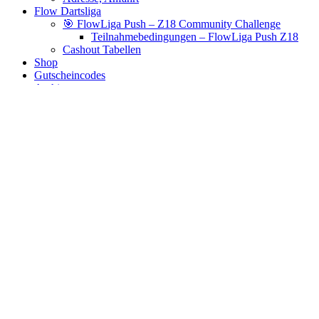
Flow Dartsliga
🎯 FlowLiga Push – Z18 Community Challenge
Teilnahmebedingungen – FlowLiga Push Z18
Cashout Tabellen
Shop
Gutscheincodes
Archiv
Jugendsponsoring
Ranglisten
Hall of Fame
Ewige Tabellen
Warenkorb
BlaBlog
95% Tungsten
Es wurden keine Produkte gefunden, die deiner Auswahl
entsprechen.
Links