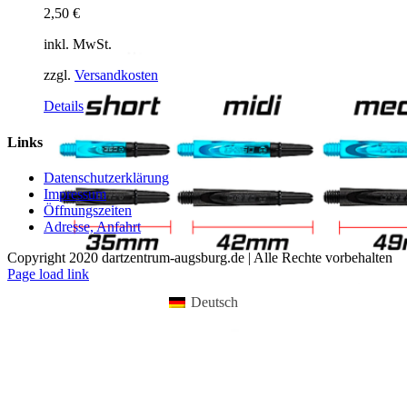
2,50
€
inkl. MwSt.
zzgl.
Versandkosten
Dieses
Details
Produkt
weist
Links
mehrere
Varianten
Datenschutzerklärung
auf.
Impressum
Die
Öffnungszeiten
Optionen
Adresse, Anfahrt
können
auf
Copyright 2020 dartzentrum-augsburg.de | Alle Rechte vorbehalten
der
Facebook
Instagram
YouTube
Page load link
Produktseite
gewählt
Deutsch
werden
Nach
oben