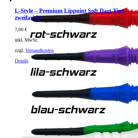
L-Style – Premium Lippoint Soft Dart Tips –
zweifarbig
7,00
€
inkl. MwSt.
zzgl.
Versandkosten
Dieses
Details
Produkt
weist
mehrere
Varianten
auf.
Die
Optionen
können
auf
der
Produktseite
gewählt
werden