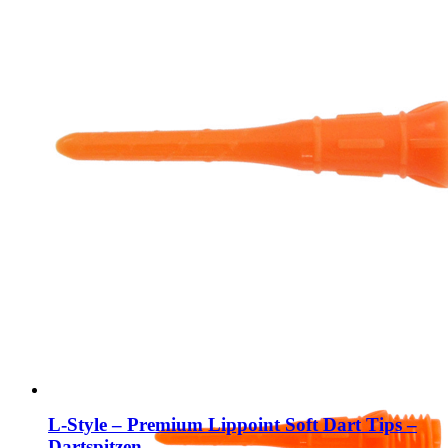
L-Style – Premium Lippoint Soft Dart Tips –
Dartspitzen