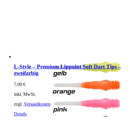
L-Style – Premium Lippoint Soft Dart Tips –
zweifarbig
7,00
€
inkl. MwSt.
zzgl.
Versandkosten
Dieses
Details
Produkt
weist
mehrere