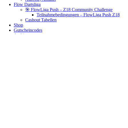
Flow Dartsliga
🎯 FlowLiga Push – Z18 Community Challenge
Teilnahmebedingungen – FlowLiga Push Z18
Cashout Tabellen
Shop
Gutscheincodes
Archiv
Jugendsponsoring
Ranglisten
Hall of Fame
Ewige Tabellen
Warenkorb
BlaBlog
20.2g barrels
Es wurden keine Produkte gefunden, die deiner Auswahl
entsprechen.
Links