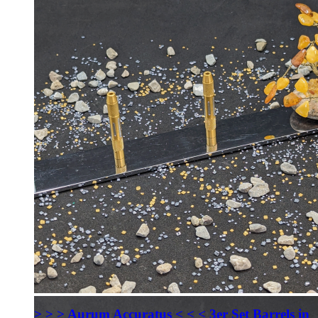
> > > Aurum Accuratus < < < 3er Set Barrels in