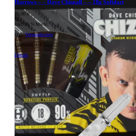
Harrows – – Dave Chisnall – – 18g Softdart
70,00
€
inkl. 19 % MwSt.
zzgl.
Versandkosten
Lieferzeit:
1-3 Tage
Details