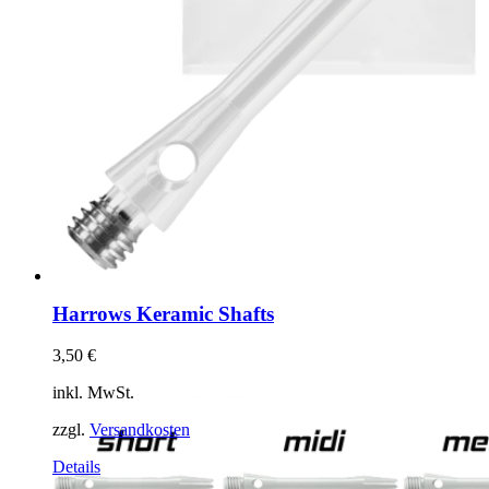
Harrows Keramic Shafts
3,50
€
inkl. MwSt.
zzgl.
Versandkosten
Dieses
Details
Produkt