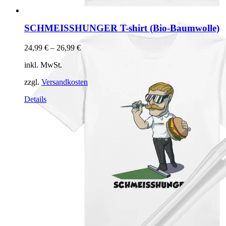
SCHMEISSHUNGER T-shirt (Bio-Baumwolle)
24,99
€
–
26,99
€
inkl. MwSt.
zzgl.
Versandkosten
Dieses
Details
Produkt
weist
mehrere
Varianten
auf.
Die
Optionen
können
auf
der
Produktseite
gewählt
werden