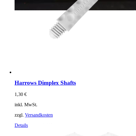
Harrows Dimplex Shafts
1,30
€
inkl. MwSt.
zzgl.
Versandkosten
Dieses
Details
Produkt
weist