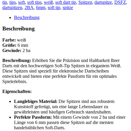
Dart
tip
,
tips
,
soft
,
soft tips
,
weiß
,
soft dart tip
,
Spitzen
,
dartspitze
,
DSFZ
,
Tips
dartspitzen
,
2BA
,
6mm
,
soft tip
,
spitze
Dartspitzen
-
Beschreibung
weiß
Menge
Beschreibung
Farbe:
weiß
Größe:
6 mm
Gewinde:
2 ba
Beschreibung:
Erhöhen Sie die Präzision und Haltbarkeit Ihrer
Darts mit den hochwertigen Soft-Tip Spitzen in elegantem Weiß.
Diese Spitzen sind speziell für elektronische Dartscheiben
entwickelt und bieten eine perfekte Passform für ein optimales
Spielerlebnis.
Eigenschaften:
Langlebiges Material:
Die Spitzen sind aus robustem
Kunststoff gefertigt, um eine lange Lebensdauer zu
gewährleisten und häufigen Gebrauch standzuhalten.
Perfekte Passform:
Mit einem Gewinde von 2 ba und einer
Länge von 6 mm passen diese Spitzen auf die meisten
handelsüblichen Soft-Darts.