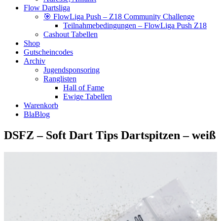
Flow Dartsliga
🎯 FlowLiga Push – Z18 Community Challenge
Teilnahmebedingungen – FlowLiga Push Z18
Cashout Tabellen
Shop
Gutscheincodes
Archiv
Jugendsponsoring
Ranglisten
Hall of Fame
Ewige Tabellen
Warenkorb
BlaBlog
DSFZ – Soft Dart Tips Dartspitzen – weiß