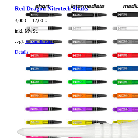
Red Dragon Nitrotech Shafts
3,00
€
–
12,00
€
inkl. MwSt.
zzgl.
Versandkosten
Dieses
Details
Produkt
weist
mehrere
Varianten
auf.
Die
Optionen
können
auf
der
Produktseite
gewählt
werden