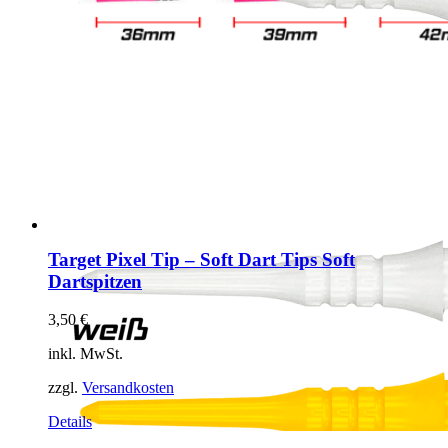
Target Pixel Tip – Soft Dart Tips Soft
Dartspitzen
3,50
€
inkl. MwSt.
zzgl.
Versandkosten
Dieses
Details
Produkt