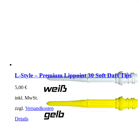
L-Style – Premium Lippoint 30 Soft Dart Tips
5,00
€
inkl. MwSt.
zzgl.
Versandkosten
Dieses
Details
Produkt
weist
mehrere