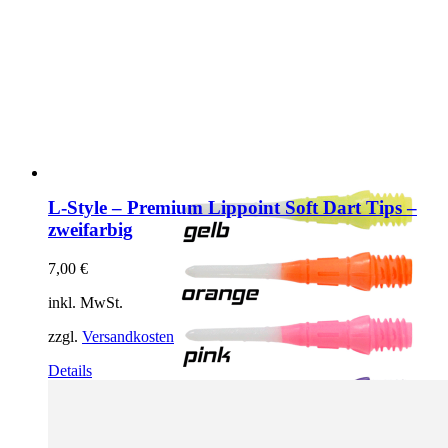
L-Style – Premium Lippoint Soft Dart Tips –
zweifarbig
7,00
€
inkl. MwSt.
zzgl.
Versandkosten
Dieses
Details
Produkt
weist
mehrere
Varianten