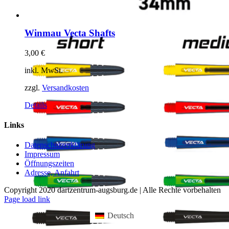
Winmau Vecta Shafts
3,00
€
inkl. MwSt.
zzgl.
Versandkosten
Dieses
Details
Produkt
weist
Links
mehrere
Varianten
Datenschutzerklärung
auf.
Impressum
Die
Öffnungszeiten
Optionen
Adresse, Anfahrt
können
auf
Copyright 2020 dartzentrum-augsburg.de | Alle Rechte vorbehalten
der
Facebook
Instagram
YouTube
Page load link
Produktseite
gewählt
Deutsch
werden