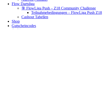
Flow Dartsliga
🎯 FlowLiga Push – Z18 Community Challenge
Teilnahmebedingungen – FlowLiga Push Z18
Cashout Tabellen
Shop
Gutscheincodes
Archiv
Jugendsponsoring
Ranglisten
Hall of Fame
Ewige Tabellen
Warenkorb
BlaBlog
world champion
Es wurden keine Produkte gefunden, die deiner Auswahl
entsprechen.
Links