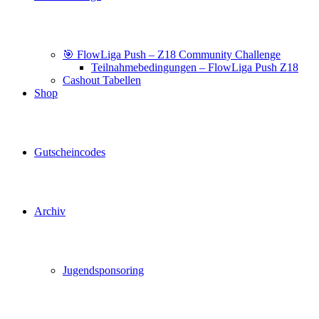
🎯 FlowLiga Push – Z18 Community Challenge
Teilnahmebedingungen – FlowLiga Push Z18
Cashout Tabellen
Shop
Gutscheincodes
Archiv
Jugendsponsoring
Ranglisten
Hall of Fame
Ewige Tabellen