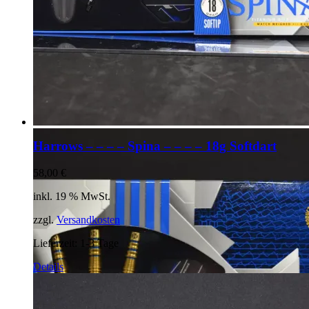
Harrows – – – – Spina – – – – 18g Softdart
58,00
€
inkl. 19 % MwSt.
zzgl.
Versandkosten
Lieferzeit:
1-3 Tage
Details