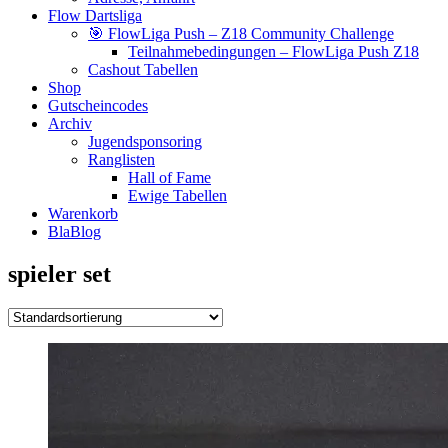
Flow Dartsliga
🎯 FlowLiga Push – Z18 Community Challenge
Teilnahmebedingungen – FlowLiga Push Z18
Cashout Tabellen
Shop
Gutscheincodes
Archiv
Jugendsponsoring
Ranglisten
Hall of Fame
Ewige Tabellen
Warenkorb
BlaBlog
spieler set