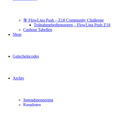
🎯 FlowLiga Push – Z18 Community Challenge
Teilnahmebedingungen – FlowLiga Push Z18
Cashout Tabellen
Shop
Gutscheincodes
Archiv
Jugendsponsoring
Ranglisten
Hall of Fame
Ewige Tabellen