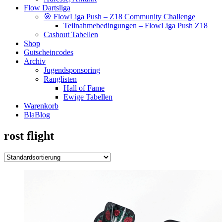
Flow Dartsliga
🎯 FlowLiga Push – Z18 Community Challenge
Teilnahmebedingungen – FlowLiga Push Z18
Cashout Tabellen
Shop
Gutscheincodes
Archiv
Jugendsponsoring
Ranglisten
Hall of Fame
Ewige Tabellen
Warenkorb
BlaBlog
rost flight