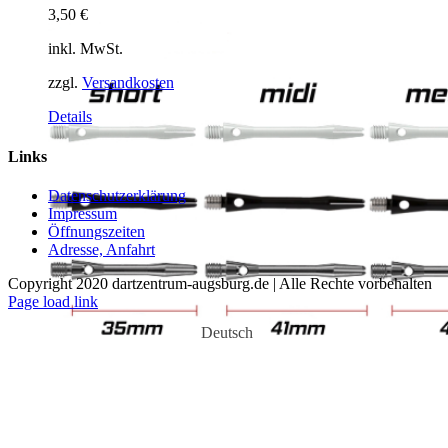
3,50
€
inkl. MwSt.
zzgl.
Versandkosten
Dieses
Details
Produkt
weist
Links
mehrere
Varianten
Datenschutzerklärung
auf.
Impressum
Die
Öffnungszeiten
Optionen
Adresse, Anfahrt
können
auf
Copyright 2020 dartzentrum-augsburg.de | Alle Rechte vorbehalten
der
Facebook
Instagram
YouTube
Page load link
Produktseite
gewählt
Deutsch
werden
Nach
oben