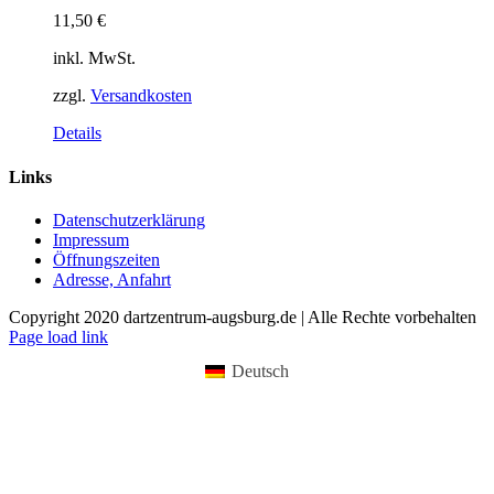
11,50
€
inkl. MwSt.
zzgl.
Versandkosten
Dieses
Details
Produkt
weist
Links
mehrere
Varianten
Datenschutzerklärung
auf.
Impressum
Die
Öffnungszeiten
Optionen
Adresse, Anfahrt
können
auf
Copyright 2020 dartzentrum-augsburg.de | Alle Rechte vorbehalten
der
Facebook
Instagram
YouTube
Page load link
Produktseite
gewählt
Deutsch
werden
Nach
oben