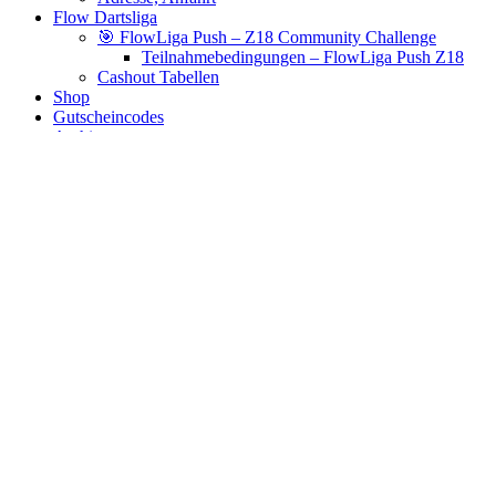
Flow Dartsliga
🎯 FlowLiga Push – Z18 Community Challenge
Teilnahmebedingungen – FlowLiga Push Z18
Cashout Tabellen
Shop
Gutscheincodes
Archiv
Jugendsponsoring
Ranglisten
Hall of Fame
Ewige Tabellen
Warenkorb
BlaBlog
double wc
Es wurden keine Produkte gefunden, die deiner Auswahl
entsprechen.
Links