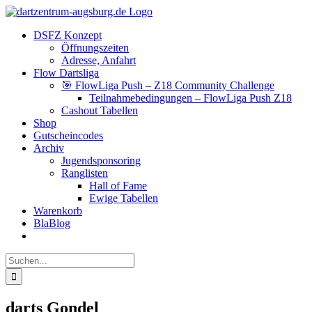
Zum
Facebook
Instagram
YouTube
Inhalt
DSFZ Konzept
springen
Öffnungszeiten
Adresse, Anfahrt
Flow Dartsliga
🎯 FlowLiga Push – Z18 Community Challenge
Teilnahmebedingungen – FlowLiga Push Z18
Cashout Tabellen
Shop
Gutscheincodes
Archiv
Jugendsponsoring
Ranglisten
Hall of Fame
Ewige Tabellen
Warenkorb
BlaBlog
Suche
nach:
darts Gondel