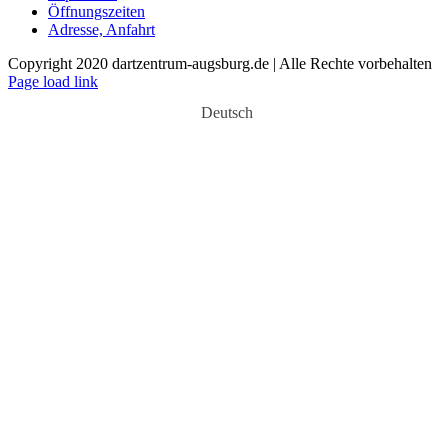
Öffnungszeiten
Adresse, Anfahrt
Copyright 2020 dartzentrum-augsburg.de | Alle Rechte vorbehalten
Facebook
Instagram
YouTube
Page load link
Deutsch
Nach
oben