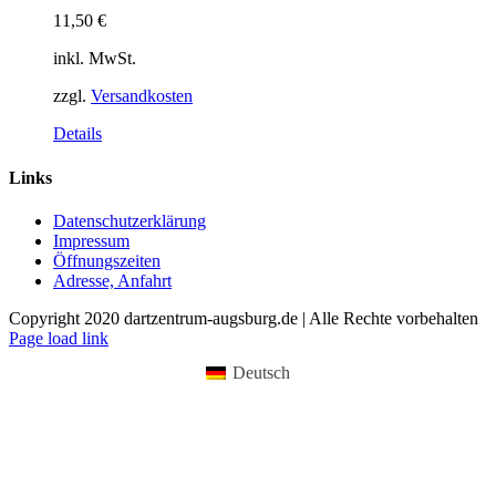
11,50
€
inkl. MwSt.
zzgl.
Versandkosten
Dieses
Details
Produkt
weist
Links
mehrere
Varianten
Datenschutzerklärung
auf.
Impressum
Die
Öffnungszeiten
Optionen
Adresse, Anfahrt
können
auf
Copyright 2020 dartzentrum-augsburg.de | Alle Rechte vorbehalten
der
Facebook
Instagram
YouTube
Page load link
Produktseite
gewählt
Deutsch
werden
Nach
oben