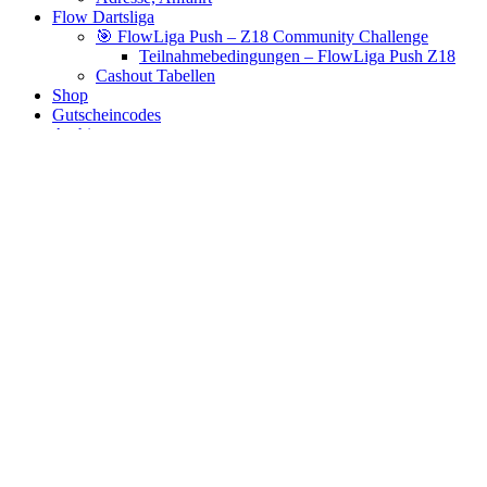
Flow Dartsliga
🎯 FlowLiga Push – Z18 Community Challenge
Teilnahmebedingungen – FlowLiga Push Z18
Cashout Tabellen
Shop
Gutscheincodes
Archiv
Jugendsponsoring
Ranglisten
Hall of Fame
Ewige Tabellen
Warenkorb
BlaBlog
condor case
Es wurden keine Produkte gefunden, die deiner Auswahl
entsprechen.
Links