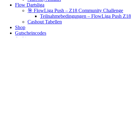
Flow Dartsliga
🎯 FlowLiga Push – Z18 Community Challenge
Teilnahmebedingungen – FlowLiga Push Z18
Cashout Tabellen
Shop
Gutscheincodes
Archiv
Jugendsponsoring
Ranglisten
Hall of Fame
Ewige Tabellen
Warenkorb
BlaBlog
blue original v3
Es wurden keine Produkte gefunden, die deiner Auswahl
entsprechen.
Links