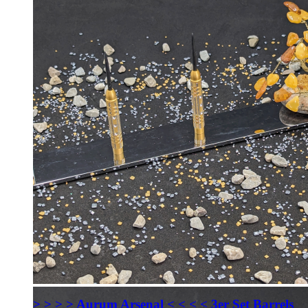
> > > > Aurum Arsenal < < < < 3er Set Barrels