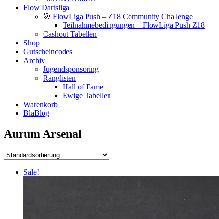
Flow Dartsliga
🎯 FlowLiga Push – Z18 Community Challenge
Teilnahmebedingungen – FlowLiga Push Z18
Cashout Tabellen
Shop
Gutscheincodes
Archiv
Jugendsponsoring
Ranglisten
Hall of Fame
Ewige Tabellen
Warenkorb
BlaBlog
Aurum Arsenal
Sale!