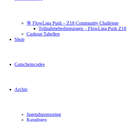
🎯 FlowLiga Push – Z18 Community Challenge
Teilnahmebedingungen – FlowLiga Push Z18
Cashout Tabellen
Shop
Gutscheincodes
Archiv
Jugendsponsoring
Ranglisten
Hall of Fame
Ewige Tabellen