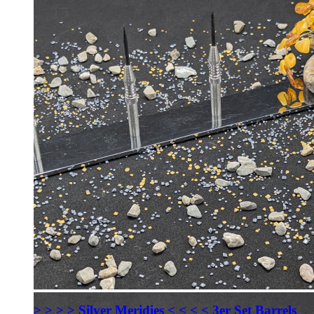
> > > > Silver Meridies < < < < 3er Set Barrels