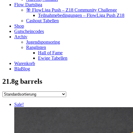
Flow Dartsliga
🎯 FlowLiga Push – Z18 Community Challenge
Teilnahmebedingungen – FlowLiga Push Z18
Cashout Tabellen
Shop
Gutscheincodes
Archiv
Jugendsponsoring
Ranglisten
Hall of Fame
Ewige Tabellen
Warenkorb
BlaBlog
21.8g barrels
Sale!