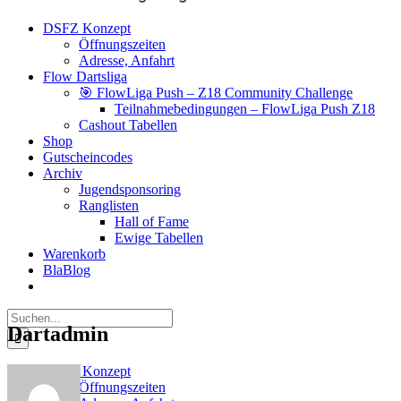
DSFZ Konzept
Öffnungszeiten
Adresse, Anfahrt
Flow Dartsliga
🎯 FlowLiga Push – Z18 Community Challenge
Teilnahmebedingungen – FlowLiga Push Z18
Cashout Tabellen
Shop
Gutscheincodes
Archiv
Jugendsponsoring
Ranglisten
Hall of Fame
Ewige Tabellen
Warenkorb
BlaBlog
Suche
Dartadmin
nach:
DSFZ Konzept
Öffnungszeiten